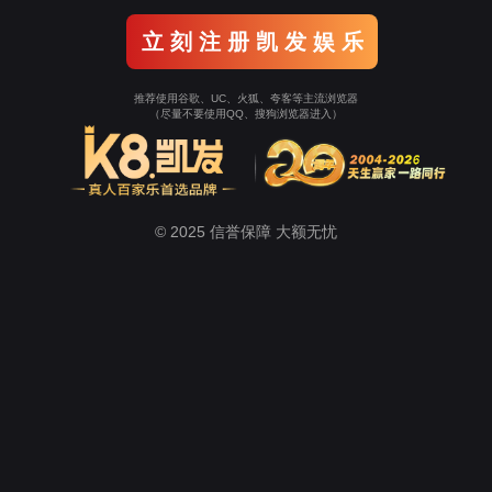
立 刻 注 册 凯 发 娱 乐
推荐使用谷歌、UC、火狐、夸客等主流浏览器
（尽量不要使用QQ、搜狗浏览器进入）
© 2025 信誉保障 大额无忧