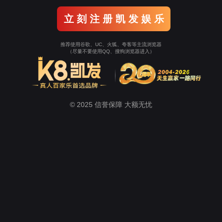
立 刻 注 册 凯 发 娱 乐
推荐使用谷歌、UC、火狐、夸客等主流浏览器
（尽量不要使用QQ、搜狗浏览器进入）
© 2025 信誉保障 大额无忧